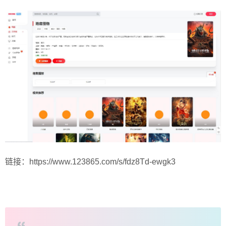
链接：https://www.123865.com/s/fdz8Td-ewgk3