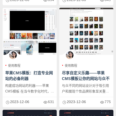
脱...
设计...
使用教程
使用教程
苹果CMS模板：打造专业网
尽享自定义乐趣——苹果
站的必备利器
CMS模板让你的网站与众不
同
构建成功网站的利器——苹果
与众不同的网站设计对于吸引用
CMS模板 在当今数字化时代，拥
户和展现个性品牌形象至关重
有一个强大而专业的网站已经成
要。而苹果CMS模板作为一款强
2023-12-06
631
2023-12-06
775
为企...
大的内...